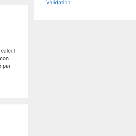
Validation
 calcul
 mon
é par