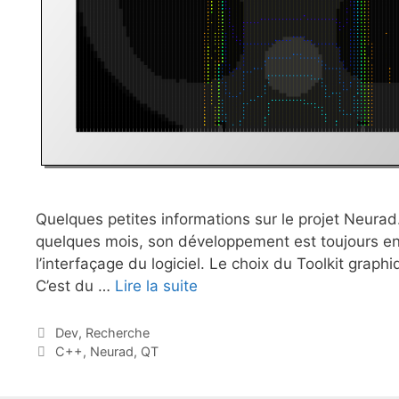
Quelques petites informations sur le projet Neurad
quelques mois, son développement est toujours en c
l’interfaçage du logiciel. Le choix du Toolkit grap
C’est du …
Lire la suite
Catégories
Dev
,
Recherche
Étiquettes
C++
,
Neurad
,
QT