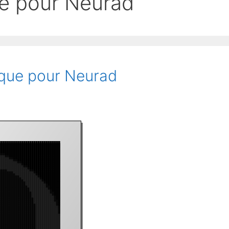
he pour
Neurad
ique pour Neurad