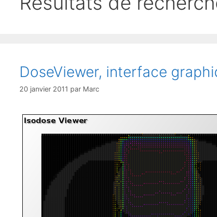
Résultats de recherc
DoseViewer, interface graph
20 janvier 2011
par
Marc